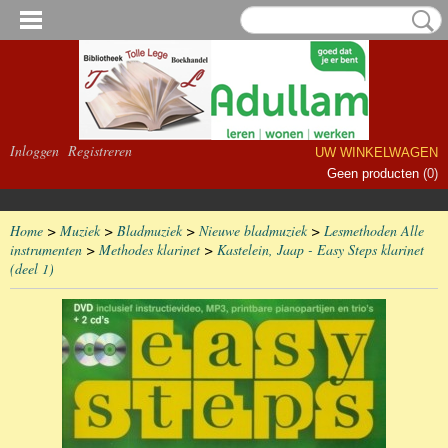
Inloggen
Registreren
UW WINKELWAGEN
Geen producten
(0)
Home
>
Muziek
>
Bladmuziek
>
Nieuwe bladmuziek
>
Lesmethoden Alle
instrumenten
>
Methodes klarinet
>
Kastelein, Jaap - Easy Steps klarinet
(deel 1)