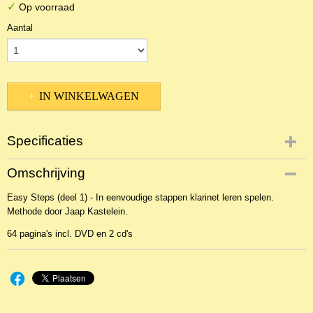
✓
Op voorraad
Aantal
IN WINKELWAGEN
Specificaties
Productcode
Omschrijving
NBLNMe-12253
Easy Steps (deel 1) - In eenvoudige stappen klarinet leren spelen.
EAN code
Methode door Jaap Kastelein.
9789043133944
64 pagina's incl. DVD en 2 cd's