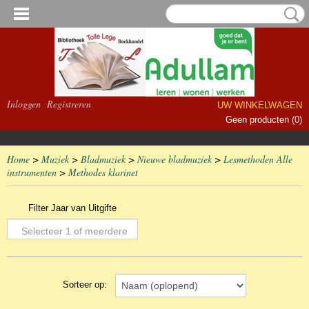
Inloggen
Registreren
UW WINKELWAGEN
Geen producten
(0)
Home
>
Muziek
>
Bladmuziek
>
Nieuwe bladmuziek
>
Lesmethoden Alle
instrumenten
>
Methodes klarinet
Filter Jaar van Uitgifte
Selecteer 1 of meerdere
opties
Sorteer op: