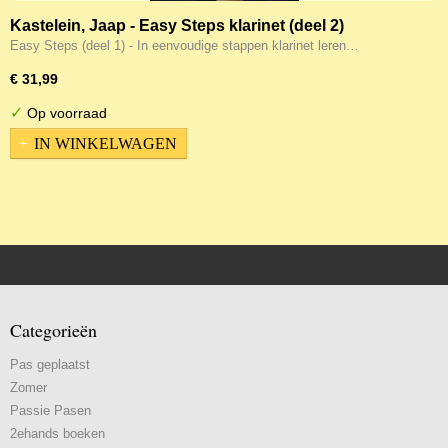
Kastelein, Jaap - Easy Steps klarinet (deel 2)
Easy Steps (deel 1) - In eenvoudige stappen klarinet leren…
€ 31,99
✓
Op voorraad
IN WINKELWAGEN
Categorieën
Pas geplaatst
Zomer
Passie Pasen
2ehands boeken