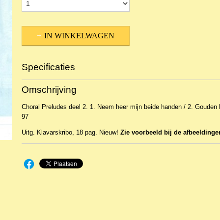
IN WINKELWAGEN
Specificaties
Productcode
NBLK-11681
Omschrijving
EAN code
KL 25426
Choral Preludes deel 2. 1. Neem heer mijn beide handen / 2. Gouden 
97
Uitg. Klavarskribo, 18 pag. Nieuw!
Zie voorbeeld bij de afbeeldinge