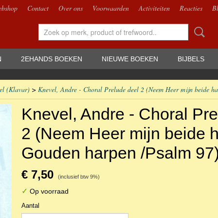
bshop
Contact
Over ons
Voorwaarden
Activiteiten
Reacties
B
N
2EHANDS BOEKEN
NIEUWE BOEKEN
BIJBELS
el (Klavar)
>
Knevel, Andre - Choral Prelude deel 2 (Neem Heer mijn beide h
Knevel, Andre - Choral Pre
2 (Neem Heer mijn beide 
Gouden harpen /Psalm 97)
€ 7,50
(inclusief btw 9%)
✓
Op voorraad
Aantal