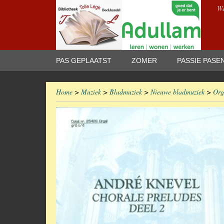
We
PAS GEPLAATST
ZOMER
PASSIE PASE
Home
>
Muziek
>
Bladmuziek
>
Nieuwe bladmuziek
>
Org