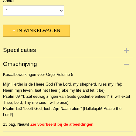
Aantal
IN WINKELWAGEN
Specificaties
Productcode
Omschrijving
NBLKOr-12642
Koraalbewerkingen voor Orgel Volume 5
EAN code
KL 26895
Mijn Herder is de Heere God (The Lord, my shepherd, rules my life);
Neem mijn leven, laat het Heer (Take my life and let it be);
Psalm 89 “’k Zal eeuwig zingen van Gods goedertierenheen” (I will extol
Thee, Lord, Thy mercies I will praise);
Psalm 150 “Looft God, looft Zijn Naam alom” (Hallelujah! Praise the
Lord!).
23 pag. Nieuw!
Zie voorbeeld bij de afbeeldingen