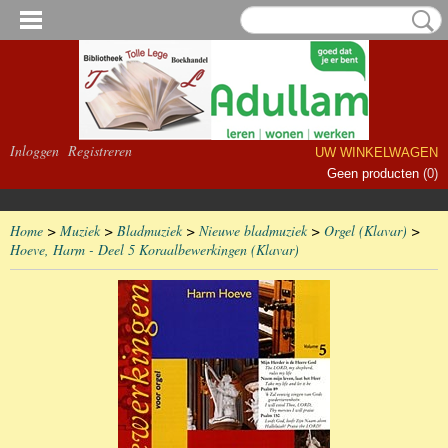
Inloggen
Registreren
UW WINKELWAGEN
Geen producten
(0)
Home
>
Muziek
>
Bladmuziek
>
Nieuwe bladmuziek
>
Orgel (Klavar)
>
Hoeve, Harm - Deel 5 Koraalbewerkingen (Klavar)