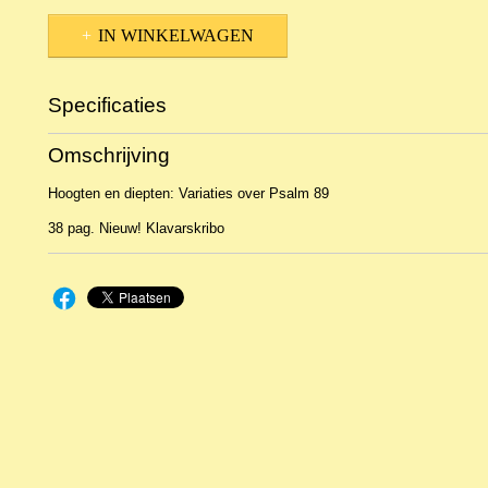
IN WINKELWAGEN
Specificaties
Productcode
NBLKOr-13212
Omschrijving
EAN code
KL 25917
Hoogten en diepten: Variaties over Psalm 89
38 pag. Nieuw! Klavarskribo