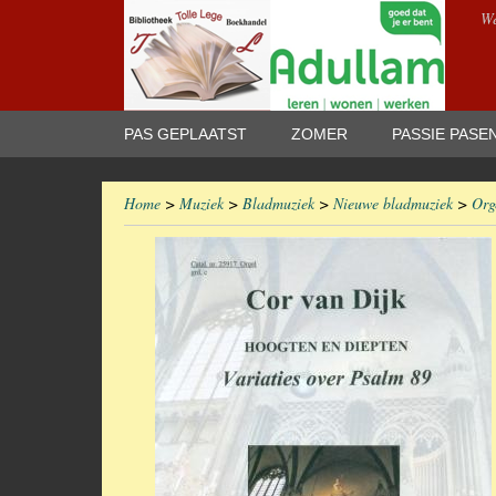
We
PAS GEPLAATST
ZOMER
PASSIE PASE
Home
>
Muziek
>
Bladmuziek
>
Nieuwe bladmuziek
>
Org