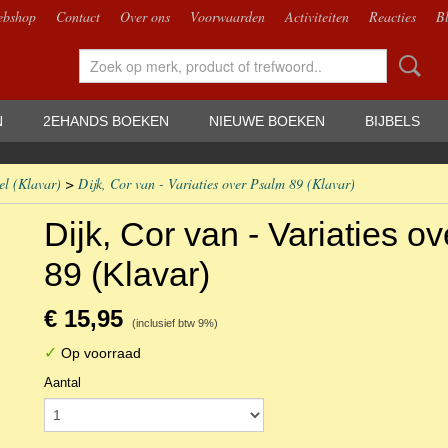
bshop
Contact
Over ons
Voorwaarden
Activiteiten
Reacties
B
N
2EHANDS BOEKEN
NIEUWE BOEKEN
BIJBELS
el (Klavar)
>
Dijk, Cor van - Variaties over Psalm 89 (Klavar)
Dijk, Cor van - Variaties o
89 (Klavar)
€ 15,95
(inclusief btw 9%)
✓
Op voorraad
Aantal