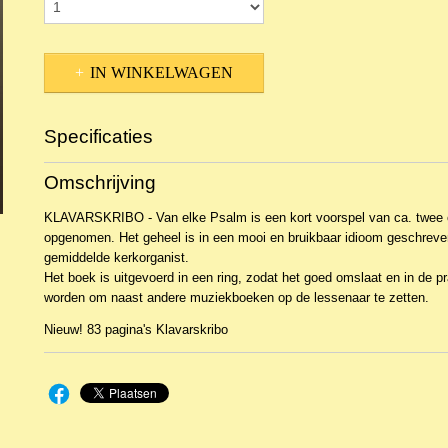
IN WINKELWAGEN
Specificaties
Productcode
NBLKOr-13412
Omschrijving
EAN code
KL 26790
KLAVARSKRIBO - Van elke Psalm is een kort voorspel van ca. twee 
opgenomen. Het geheel is in een mooi en bruikbaar idioom geschreve
gemiddelde kerkorganist.
Het boek is uitgevoerd in een ring, zodat het goed omslaat en in de pr
worden om naast andere muziekboeken op de lessenaar te zetten.
Nieuw! 83 pagina's Klavarskribo