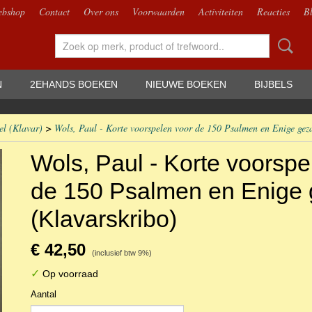
bshop
Contact
Over ons
Voorwaarden
Activiteiten
Reacties
B
N
2EHANDS BOEKEN
NIEUWE BOEKEN
BIJBELS
el (Klavar)
>
Wols, Paul - Korte voorspelen voor de 150 Psalmen en Enige gez
Wols, Paul - Korte voorspe
de 150 Psalmen en Enige
(Klavarskribo)
€ 42,50
(inclusief btw 9%)
✓
Op voorraad
Aantal