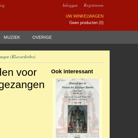
log
Inloggen
Registreren
UW WINKELWAGEN
Geen producten
(0)
MUZIEK
OVERIGE
angen (Klavarskribo)
len voor
Ook interessant
 gezangen