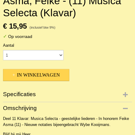
Asma, Feike - (11) Musica
Selecta (Klavar)
€ 15,95
(inclusief btw 9%)
✓
Op voorraad
Aantal
IN WINKELWAGEN
Specificaties
Productcode
Omschrijving
NBLKOr-15264
Deel 11 Klavar: Musica Selecta - geestelijke liederen - In honorem Feike
EAN code
Asma (11) - Nieuwe notaties bijeengebracht Wybe Kooijmans.
KL 27142
Blijf bij mij Heer