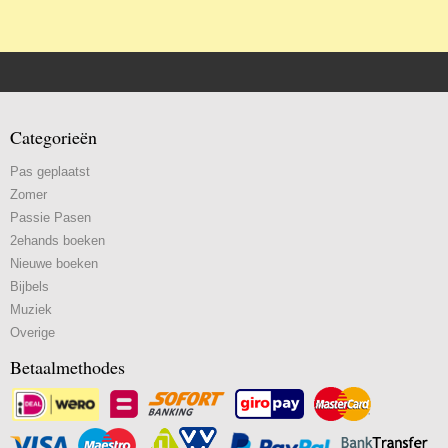
Categorieën
Pas geplaatst
Zomer
Passie Pasen
2ehands boeken
Nieuwe boeken
Bijbels
Muziek
Overige
Betaalmethodes