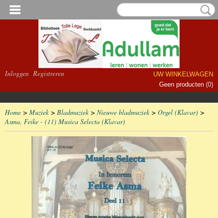
Inloggen
Registreren
UW WINKELWAGEN
Geen producten
(0)
Home
>
Muziek
>
Bladmuziek
>
Nieuwe bladmuziek
>
Orgel (Klavar)
>
Asma, Feike - (11) Musica Selecta (Klavar)