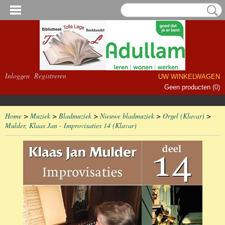
Inloggen
Registreren
UW WINKELWAGEN
Geen producten
(0)
Home
>
Muziek
>
Bladmuziek
>
Nieuwe bladmuziek
>
Orgel (Klavar)
>
Mulder, Klaas Jan - Improvisaties 14 (Klavar)