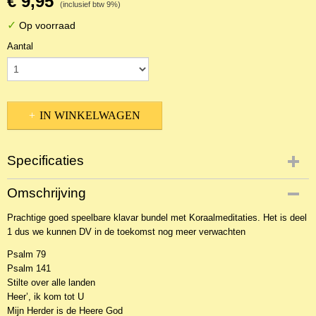
€ 9,95
(inclusief btw 9%)
✓
Op voorraad
Aantal
IN WINKELWAGEN
Specificaties
Productcode
Omschrijving
NBLKOr-15327
Prachtige goed speelbare klavar bundel met Koraalmeditaties. Het is deel
EAN code
1 dus we kunnen DV in de toekomst nog meer verwachten
CP6044KLA
Psalm 79
Psalm 141
Stilte over alle landen
Heer’, ik kom tot U
Mijn Herder is de Heere God