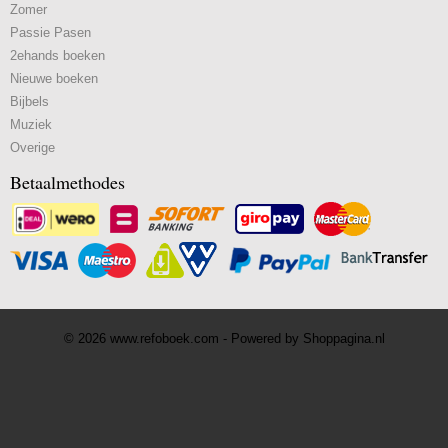
Zomer
Passie Pasen
2ehands boeken
Nieuwe boeken
Bijbels
Muziek
Overige
Betaalmethodes
© 2026 www.refoboek.com - Powered by Shoppagina.nl