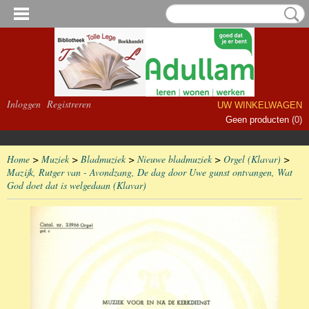
Inloggen
Registreren
UW WINKELWAGEN
Geen producten
(0)
Home
>
Muziek
>
Bladmuziek
>
Nieuwe bladmuziek
>
Orgel (Klavar)
>
Mazijk, Rutger van - Avondzang, De dag door Uwe gunst ontvangen, Wat
God doet dat is welgedaan (Klavar)