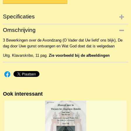
Specificaties
Productcode
Omschrijving
NBLKOr-15382
3 Bewerkingen over de Avondzang (O Vader dat Uw liefd' ons blijk), De
EAN code
dag door Uwe gunst ontvangen en Wat God doet dat is welgedaan
KL 23966
Uitg. Klavarskribo, 11 pag.
Zie voorbeeld bij de afbeeldingen
Ook interessant