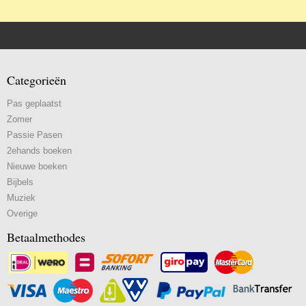
Categorieën
Pas geplaatst
Zomer
Passie Pasen
2ehands boeken
Nieuwe boeken
Bijbels
Muziek
Overige
Betaalmethodes