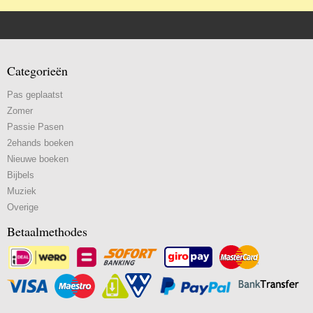
Categorieën
Pas geplaatst
Zomer
Passie Pasen
2ehands boeken
Nieuwe boeken
Bijbels
Muziek
Overige
Betaalmethodes