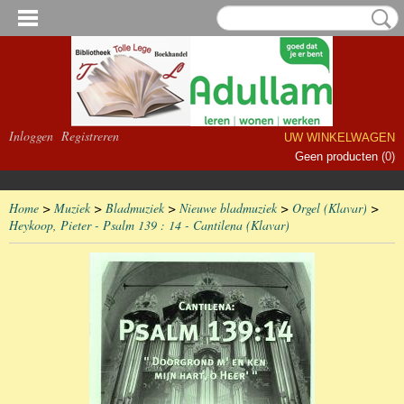
Inloggen
Registreren
UW WINKELWAGEN
Geen producten
(0)
Home
>
Muziek
>
Bladmuziek
>
Nieuwe bladmuziek
>
Orgel (Klavar)
>
Heykoop, Pieter - Psalm 139 : 14 - Cantilena (Klavar)