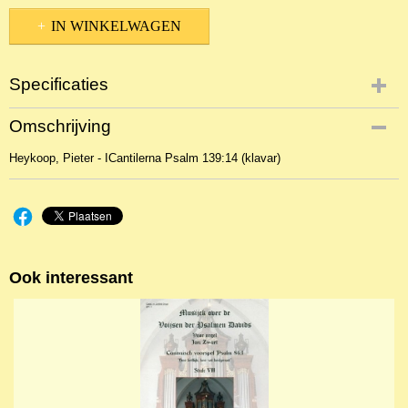
IN WINKELWAGEN
Specificaties
Productcode
Omschrijving
NBLKOr-1587
Heykoop, Pieter - ICantilerna Psalm 139:14 (klavar)
Ook interessant