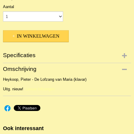
Aantal
IN WINKELWAGEN
Specificaties
Productcode
Omschrijving
NBLKOr-1593
Heykoop, Pieter - De Lofzang van Maria (klavar)
Uitg. nieuw!
Leeuw lofzangen
Ook interessant