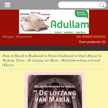
Inloggen
Registreren
UW WINKELWAGEN
Geen producten
(0)
Home
>
Muziek
>
Bladmuziek
>
Nieuwe bladmuziek
>
Orgel (Klavar)
>
Heykoop, Pieter - De Lofzang van Maria - Melodiebewerking en koraal
(Klavar)