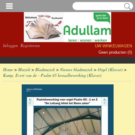
Inloggen
Registreren
UW WINKELWAGEN
Geen producten
(0)
Home
>
Muziek
>
Bladmuziek
>
Nieuwe bladmuziek
>
Orgel (Klavar)
>
Kamp, Evert van de - Psalm 65 koraalbewerking (Klavar)