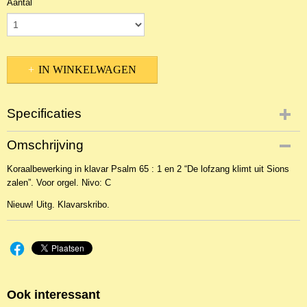
Aantal
IN WINKELWAGEN
Specificaties
Productcode
Omschrijving
NBLKOr-16436
Koraalbewerking in klavar Psalm 65 : 1 en 2 “De lofzang klimt uit Sions
EAN code
zalen”. Voor orgel. Nivo: C
KL 27756
Nieuw! Uitg. Klavarskribo.
Ook interessant