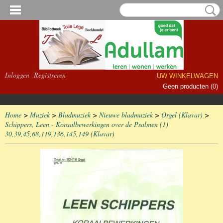
Inloggen
Registreren
UW WINKELWAGEN
Geen producten
(0)
Home
>
Muziek
>
Bladmuziek
>
Nieuwe bladmuziek
>
Orgel (Klavar)
>
Schippers, Leen - Koraalbewerkingen over de Psalmen (1)
30,39,45,68,119,136,145,149 (Klavar)