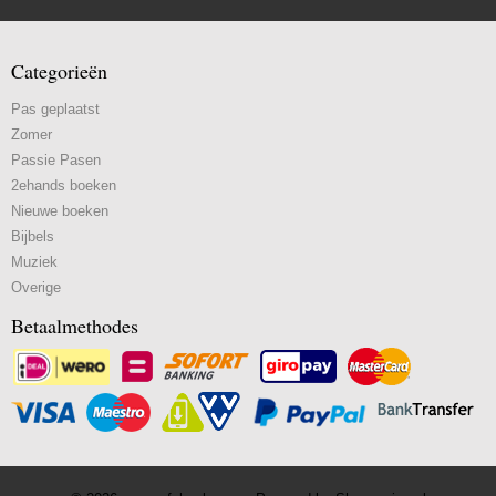
Categorieën
Pas geplaatst
Zomer
Passie Pasen
2ehands boeken
Nieuwe boeken
Bijbels
Muziek
Overige
Betaalmethodes