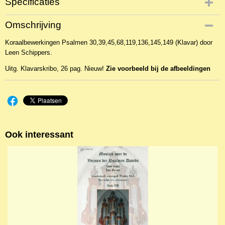
Specificaties
Productcode
Omschrijving
NBLKOr-16773
Koraalbewerkingen Psalmen 30,39,45,68,119,136,145,149 (Klavar) door
EAN code
Leen Schippers.
KL 25418
Uitg. Klavarskribo, 26 pag. Nieuw!
Zie voorbeeld bij de afbeeldingen
Ook interessant