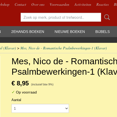
bshop
Contact
Over ons
Voorwaarden
Activiteiten
Reacties
B
N
2EHANDS BOEKEN
NIEUWE BOEKEN
BIJBELS
el (Klavar)
>
Mes, Nico de - Romantische Psalmbewerkingen-1 (Klavar)
Mes, Nico de - Romantisc
Psalmbewerkingen-1 (Klav
€ 8,95
(inclusief btw 9%)
✓
Op voorraad
Aantal