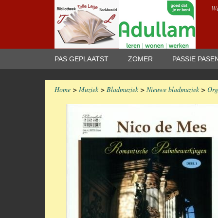
We
PAS GEPLAATST
ZOMER
PASSIE PASE
Home
>
Muziek
>
Bladmuziek
>
Nieuwe bladmuziek
>
Org