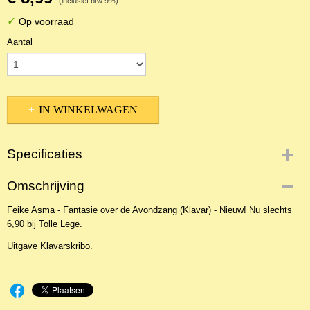
(inclusief btw 9%)
✓
Op voorraad
Aantal
IN WINKELWAGEN
Specificaties
Productcode
Omschrijving
NBLKOr-1733
Feike Asma - Fantasie over de Avondzang (Klavar) - Nieuw! Nu slechts
EAN code
6,90 bij Tolle Lege.
KL 13959
Uitgave Klavarskribo.