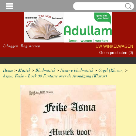
Inloggen
Registreren
UW WINKELWAGEN
Geen producten
(0)
Home
>
Muziek
>
Bladmuziek
>
Nieuwe bladmuziek
>
Orgel (Klavar)
>
Asma, Feike - Boek 09 Fantasie over de Avondzang (Klavar)