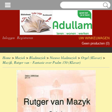
Inloggen
Registreren
UW WINKELWAGEN
Geen producten
(0)
Home
>
Muziek
>
Bladmuziek
>
Nieuwe bladmuziek
>
Orgel (Klavar)
>
Mazijk, Rutger van - Fantasie over Psalm 150 (Klavar)