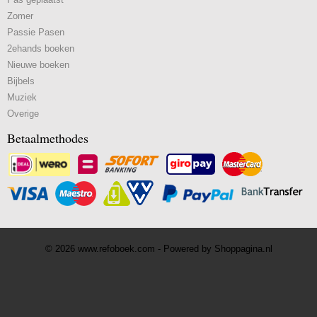
Zomer
Passie Pasen
2ehands boeken
Nieuwe boeken
Bijbels
Muziek
Overige
Betaalmethodes
© 2026 www.refoboek.com - Powered by Shoppagina.nl