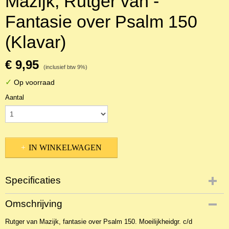
Mazijk, Rutger van -
Fantasie over Psalm 150
(Klavar)
€ 9,95
(inclusief btw 9%)
✓
Op voorraad
Aantal
IN WINKELWAGEN
Specificaties
Productcode
Omschrijving
1740
Rutger van Mazijk, fantasie over Psalm 150. Moeilijkheidgr. c/d
EAN code