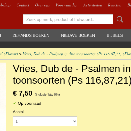
bshop
Contact
Over ons
Voorwaarden
Activiteiten
Reacties
B
N
2EHANDS BOEKEN
NIEUWE BOEKEN
BIJBELS
el (Klavar)
>
Vries, Dub de - Psalmen in drie toonsoorten (Ps 116,87,21) (Kla
Vries, Dub de - Psalmen in
toonsoorten (Ps 116,87,21)
€ 7,50
(inclusief btw 9%)
✓
Op voorraad
Aantal