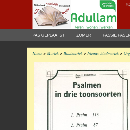
We
PAS GEPLAATST
ZOMER
PASSIE PASE
Home
>
Muziek
>
Bladmuziek
>
Nieuwe bladmuziek
>
Org