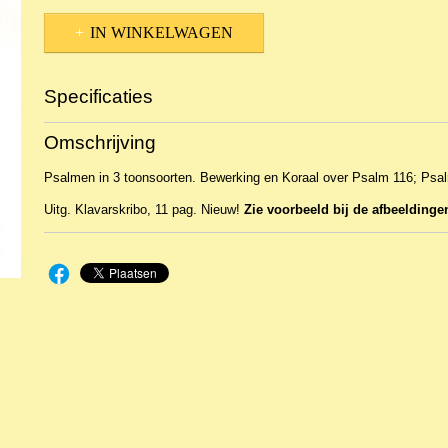
IN WINKELWAGEN
Specificaties
Productcode
NBLKOr-18813
Omschrijving
EAN code
KL 25500
Psalmen in 3 toonsoorten. Bewerking en Koraal over Psalm 116; Psa
Uitg. Klavarskribo, 11 pag. Nieuw!
Zie voorbeeld bij de afbeeldinge