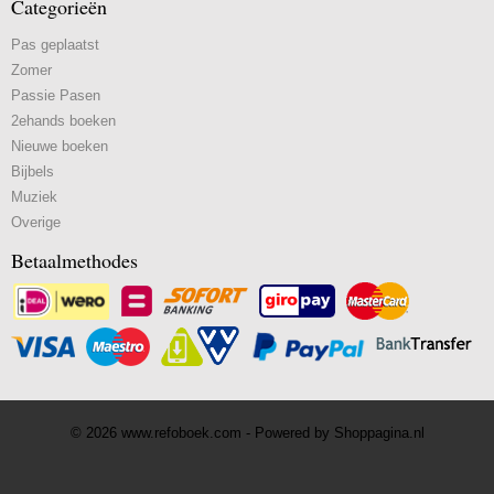
Categorieën
Pas geplaatst
Zomer
Passie Pasen
2ehands boeken
Nieuwe boeken
Bijbels
Muziek
Overige
Betaalmethodes
© 2026 www.refoboek.com - Powered by Shoppagina.nl