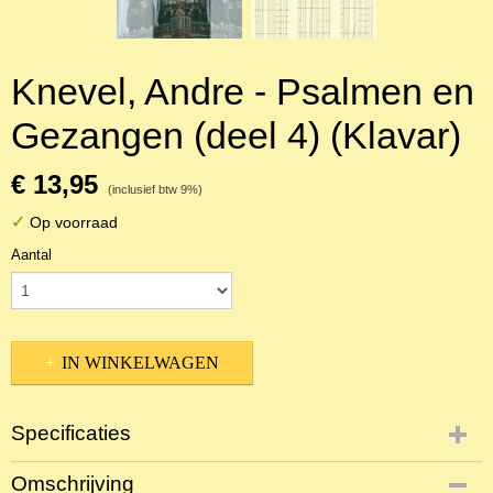
Knevel, Andre - Psalmen en
Gezangen (deel 4) (Klavar)
€ 13,95
(inclusief btw 9%)
✓
Op voorraad
Aantal
IN WINKELWAGEN
Specificaties
Productcode
Omschrijving