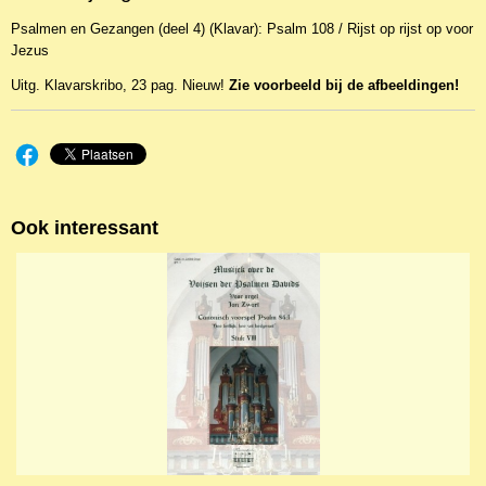
18818
Psalmen en Gezangen (deel 4) (Klavar): Psalm 108 / Rijst op rijst op voor
EAN code
Jezus
KL 26654
Uitg. Klavarskribo, 23 pag. Nieuw!
Zie voorbeeld bij de afbeeldingen!
Ook interessant