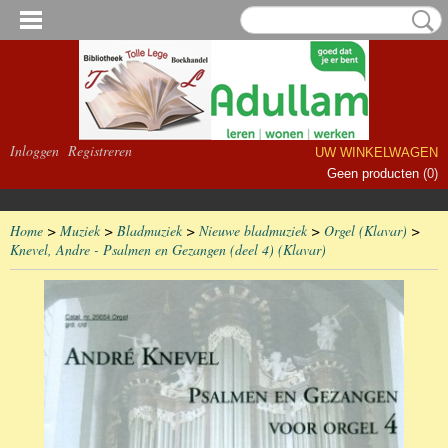
Inloggen
Registreren
UW WINKELWAGEN
Geen producten
(0)
Home
>
Muziek
>
Bladmuziek
>
Nieuwe bladmuziek
>
Orgel (Klavar)
>
Knevel, Andre - Psalmen en Gezangen (deel 4) (Klavar)