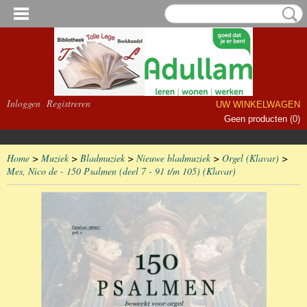
Inloggen
Registreren
UW WINKELWAGEN
Geen producten
(0)
Home
>
Muziek
>
Bladmuziek
>
Nieuwe bladmuziek
>
Orgel (Klavar)
>
Mes, Nico de - 150 Psalmen (deel 7 - 91 t/m 105) (Klavar)