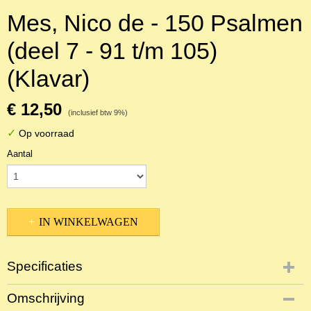
Mes, Nico de - 150 Psalmen
(deel 7 - 91 t/m 105)
(Klavar)
€ 12,50
(inclusief btw 9%)
✓
Op voorraad
Aantal
IN WINKELWAGEN
Specificaties
Productcode
Omschrijving
18880