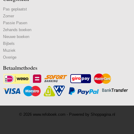
Pas geplaatst
Zomer
Passie Pasen
2ehands boeken
Nieuwe boeken
Bijbels
Muziek
Overige
Betaalmethodes
© 2026 www.refoboek.com - Powered by Shoppagina.nl