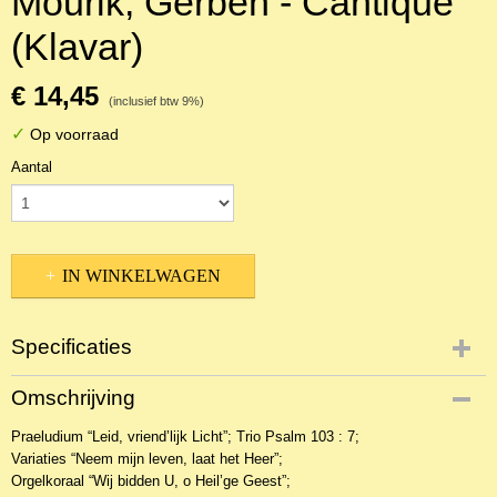
Mourik, Gerben - Cantique
(Klavar)
€ 14,45
(inclusief btw 9%)
✓
Op voorraad
Aantal
IN WINKELWAGEN
Specificaties
Productcode
Omschrijving
18938
Praeludium “Leid, vriend’lijk Licht”; Trio Psalm 103 : 7;
EAN code
Variaties “Neem mijn leven, laat het Heer”;
KL 26838
Orgelkoraal “Wij bidden U, o Heil’ge Geest”;