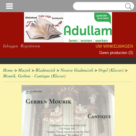
Inloggen
Registreren
UW WINKELWAGEN
Geen producten
(0)
Home
>
Muziek
>
Bladmuziek
>
Nieuwe bladmuziek
>
Orgel (Klavar)
>
Mourik, Gerben - Cantique (Klavar)