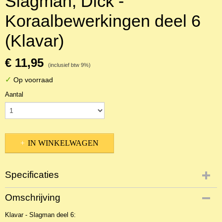
Slagman, Dick -
Koraalbewerkingen deel 6
(Klavar)
€ 11,95
(inclusief btw 9%)
✓
Op voorraad
Aantal
IN WINKELWAGEN
Specificaties
Productcode
Omschrijving
19199
Klavar - Slagman deel 6:
EAN code