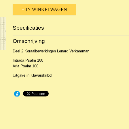
IN WINKELWAGEN
Specificaties
Productcode
5988
Omschrijving
EAN code
KL 27572
Deel 2 Koraalbewerkingen Lenard Verkamman
Intrada Psalm 100
Aria Psalm 106
Uitgave in Klavarskribo!