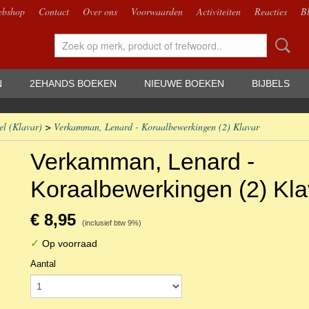
bshop
Contact
Over ons
Voorwaarden
Activiteiten
Reacties
B
N
2EHANDS BOEKEN
NIEUWE BOEKEN
BIJBELS
el (Klavar)
>
Verkamman, Lenard - Koraalbewerkingen (2) Klavar
Verkamman, Lenard -
Koraalbewerkingen (2) Kla
€ 8,95
(inclusief btw 9%)
✓
Op voorraad
Aantal