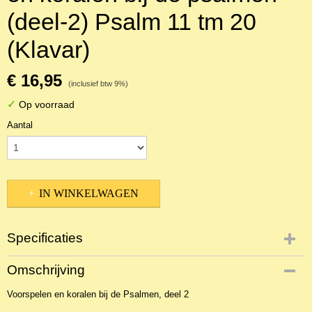
(deel-2) Psalm 11 tm 20
(Klavar)
€ 16,95
(inclusief btw 9%)
✓
Op voorraad
Aantal
IN WINKELWAGEN
Specificaties
Productcode
Omschrijving
NBLKOr-8658
Voorspelen en koralen bij de Psalmen, deel 2
EAN code
KL 29094