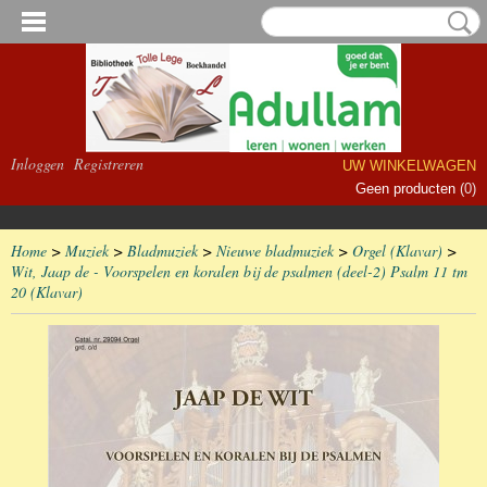
Inloggen
Registreren
UW WINKELWAGEN
Geen producten
(0)
Home
>
Muziek
>
Bladmuziek
>
Nieuwe bladmuziek
>
Orgel (Klavar)
>
Wit, Jaap de - Voorspelen en koralen bij de psalmen (deel-2) Psalm 11 tm
20 (Klavar)