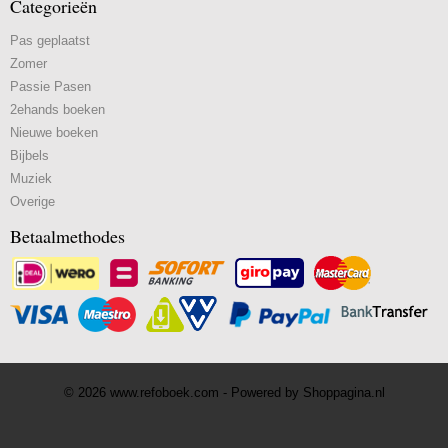
Categorieën
Pas geplaatst
Zomer
Passie Pasen
2ehands boeken
Nieuwe boeken
Bijbels
Muziek
Overige
Betaalmethodes
© 2026 www.refoboek.com - Powered by Shoppagina.nl