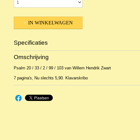
IN WINKELWAGEN
Specificaties
Productcode
9905
Omschrijving
EAN code
KL 17801
Psalm 20 / 33 / 2 / 99 / 103 van Willem Hendrik Zwart
7 pagina's, Nu slechts 5,90. Klavarskribo