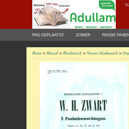
We
PAS GEPLAATST
ZOMER
PASSIE PASE
Home
>
Muziek
>
Bladmuziek
>
Nieuwe bladmuziek
>
Org