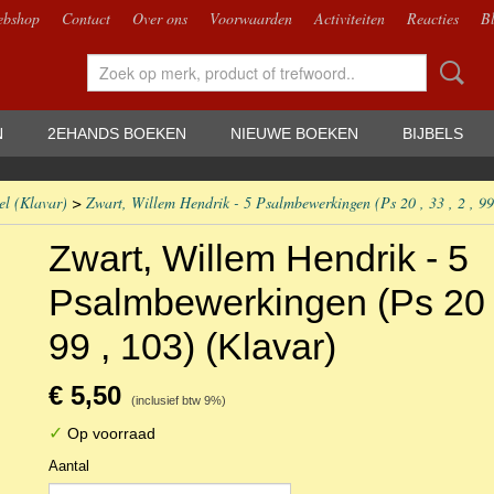
bshop
Contact
Over ons
Voorwaarden
Activiteiten
Reacties
B
N
2EHANDS BOEKEN
NIEUWE BOEKEN
BIJBELS
el (Klavar)
>
Zwart, Willem Hendrik - 5 Psalmbewerkingen (Ps 20 , 33 , 2 , 99
Zwart, Willem Hendrik - 5
Psalmbewerkingen (Ps 20 , 
99 , 103) (Klavar)
€ 5,50
(inclusief btw 9%)
✓
Op voorraad
Aantal