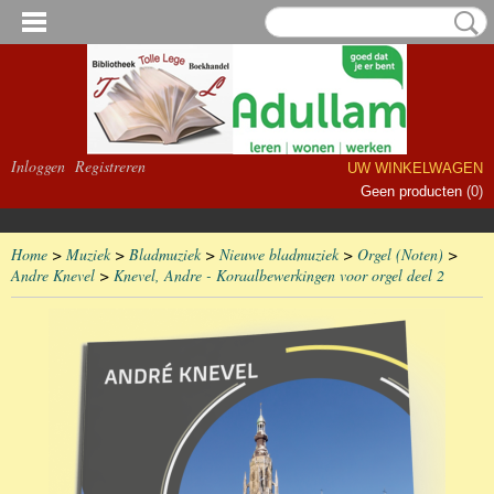
Inloggen
Registreren
UW WINKELWAGEN
Geen producten
(0)
Home
>
Muziek
>
Bladmuziek
>
Nieuwe bladmuziek
>
Orgel (Noten)
>
Andre Knevel
>
Knevel, Andre - Koraalbewerkingen voor orgel deel 2