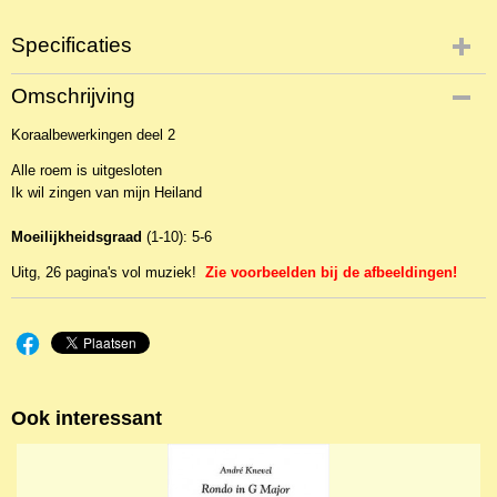
Specificaties
Productcode
Omschrijving
NBLNOr-4963
Koraalbewerkingen deel 2
EAN code
Opus10-282
Alle roem is uitgesloten
Ik wil zingen van mijn Heiland
Moeilijkheidsgraad
(1-10): 5-6
Uitg, 26 pagina's vol muziek!
Zie voorbeelden bij de afbeeldingen!
Ook interessant