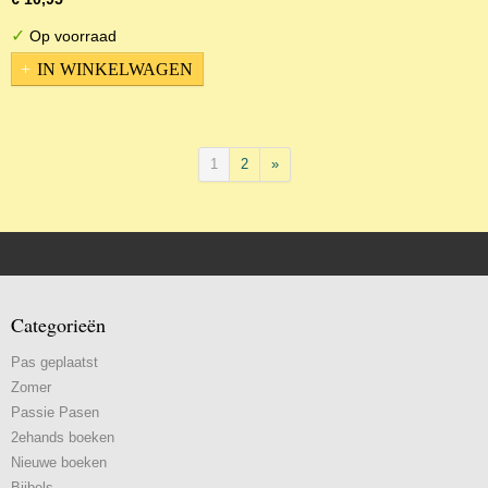
✓
Op voorraad
IN WINKELWAGEN
1
2
»
Categorieën
Pas geplaatst
Zomer
Passie Pasen
2ehands boeken
Nieuwe boeken
Bijbels