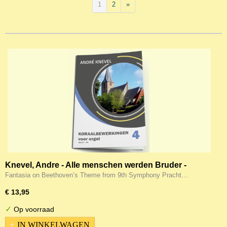
1
2
»
Knevel, Andre - Alle menschen werden Bruder -
Fantasia Thema on Beethovens 9th symphonie -
Fantasia on Beethoven’s Theme from 9th Symphony Pracht…
Koraalbewerkingen deel 4
€ 13,95
✓
Op voorraad
IN WINKELWAGEN