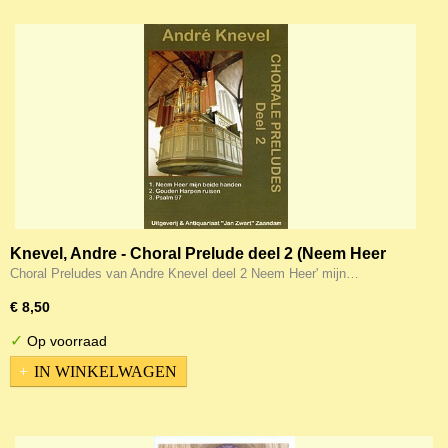
Knevel, Andre - Choral Prelude deel 2 (Neem Heer
mijn beide handen / Gouden harpen /Psalm 97)
Choral Preludes van Andre Knevel deel 2 Neem Heer' mijn…
(Noten)
€ 8,50
✓
Op voorraad
IN WINKELWAGEN