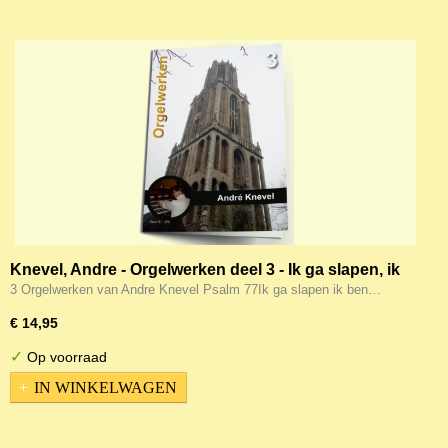
Knevel, Andre - Orgelwerken deel 3 - Ik ga slapen, ik
ben moe e.a.
3 Orgelwerken van Andre Knevel Psalm 77Ik ga slapen ik ben…
€ 14,95
✓
Op voorraad
IN WINKELWAGEN