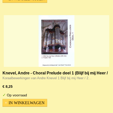
Knevel, Andre - Choral Prelude deel 1 (Blijf bij mij Heer /
Psalm 150) (Noten)
Koraalbewerkingen van Andre Knevel 1 Blijf bij mij Heer / 2…
€ 8,25
✓
Op voorraad
IN WINKELWAGEN