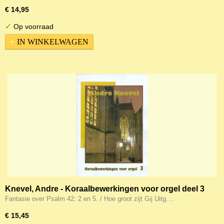
€ 14,95
✓
Op voorraad
IN WINKELWAGEN
Knevel, Andre - Koraalbewerkingen voor orgel deel 3
(Noten)
Fantasie over Psalm 42: 2 en 5. / Hoe groot zijt Gij Uitg.…
€ 15,45