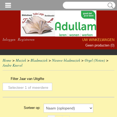
Inloggen
Registreren
UW WINKELWAGEN
Geen producten
(0)
Home
>
Muziek
>
Bladmuziek
>
Nieuwe bladmuziek
>
Orgel (Noten)
>
Andre Knevel
Filter Jaar van Uitgifte
Selecteer 1 of meerdere
opties
Sorteer op: