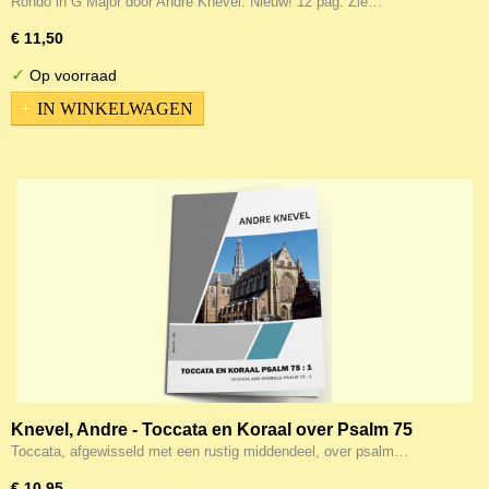
Rondo in G Major door Andre Knevel. Nieuw! 12 pag. Zie…
€ 11,50
✓
Op voorraad
IN WINKELWAGEN
Knevel, Andre - Toccata en Koraal over Psalm 75
Toccata, afgewisseld met een rustig middendeel, over psalm…
€ 10,95