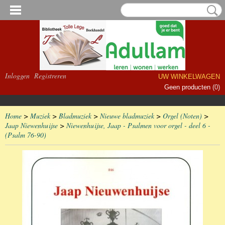
Inloggen
Registreren
UW WINKELWAGEN
Geen producten
(0)
Home
>
Muziek
>
Bladmuziek
>
Nieuwe bladmuziek
>
Orgel (Noten)
>
Jaap Niewenhuijse
>
Niewenhuijse, Jaap - Psalmen voor orgel - deel 6 -
(Psalm 76-90)