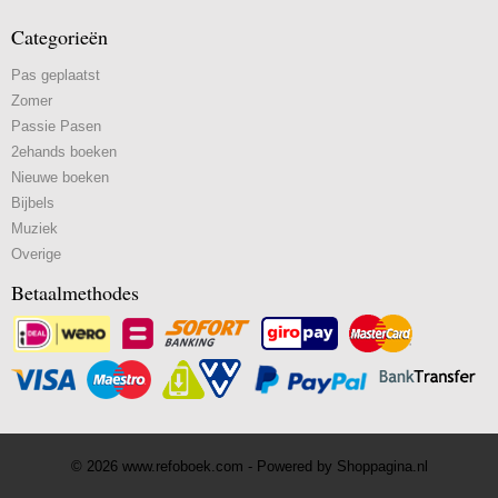
Categorieën
Pas geplaatst
Zomer
Passie Pasen
2ehands boeken
Nieuwe boeken
Bijbels
Muziek
Overige
Betaalmethodes
© 2026 www.refoboek.com - Powered by Shoppagina.nl