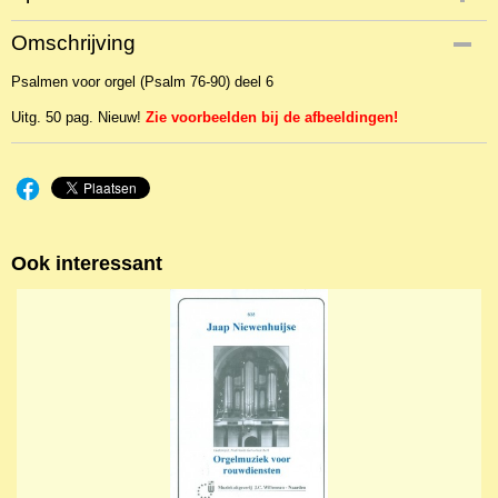
Productcode
Omschrijving
NBLNOr-23858
Psalmen voor orgel (Psalm 76-90) deel 6
EAN code
WIl846
Uitg. 50 pag. Nieuw!
Zie voorbeelden bij de afbeeldingen!
Ook interessant