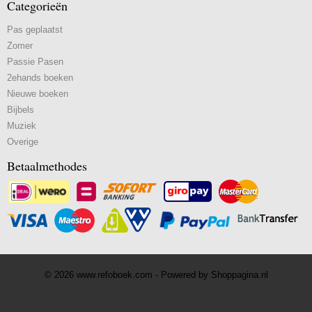
Categorieën
Pas geplaatst
Zomer
Passie Pasen
2ehands boeken
Nieuwe boeken
Bijbels
Muziek
Overige
Betaalmethodes
© 2026 www.refoboek.com - Powered by Shoppagina.nl