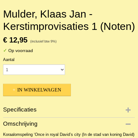
Mulder, Klaas Jan -
Kerstimprovisaties 1 (Noten)
€ 12,95
(inclusief btw 9%)
✓
Op voorraad
Aantal
IN WINKELWAGEN
Specificaties
Productcode
Omschrijving
NBLNOr-3963
Koraalomspeling ‘Once in royal David’s city (In de stad van koning David)
EAN code