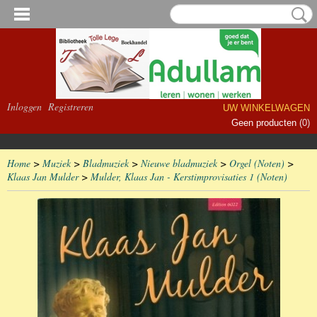
Inloggen
Registreren
UW WINKELWAGEN
Geen producten
(0)
Home
>
Muziek
>
Bladmuziek
>
Nieuwe bladmuziek
>
Orgel (Noten)
>
Klaas Jan Mulder
>
Mulder, Klaas Jan - Kerstimprovisaties 1 (Noten)