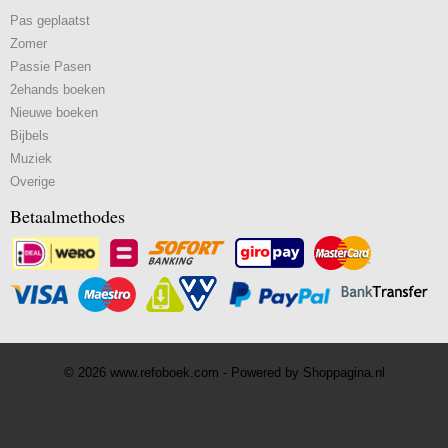
Pas geplaatst
Zomer
Passie Pasen
2ehands boeken
Nieuwe boeken
Bijbels
Muziek
Overige
Betaalmethodes
© 2026 www.refoboek.com - Powered by Shoppagina.nl