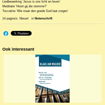
Liedbewerking ‘Jezus is ons licht en leven’
EAN code
Meditatie ‘Hoort gij die stemme?’
CP6007
Toccatine ‘Wie maar den goede God laat zorgen’
14 pagina's. Nieuw! in
Notenschrift
Ook interessant