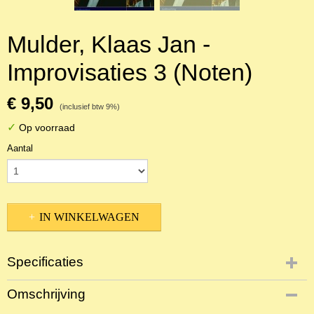
Mulder, Klaas Jan -
Improvisaties 3 (Noten)
€ 9,50
(inclusief btw 9%)
✓
Op voorraad
Aantal
IN WINKELWAGEN
Specificaties
Productcode
Omschrijving
NBLNOr-3966