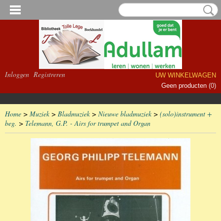
Inloggen
Registreren
UW WINKELWAGEN
Geen producten
(0)
Home
>
Muziek
>
Bladmuziek
>
Nieuwe bladmuziek
>
(solo)instrument +
beg.
>
Telemann, G.P. - Airs for trumpet and Organ