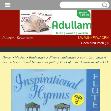
Inloggen
Registreren
UW WINKELWAGEN
Geen producten
(0)
Home
>
Muziek
>
Bladmuziek
>
Nieuwe bladmuziek
>
(solo)instrument +
beg.
>
Inspirational Hymns voor fluit of Viool of ander C-instrument + CD