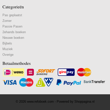
Categorieën
Pas geplaatst
Zomer
Passie Pasen
2ehands boeken
Nieuwe boeken
Bijbels
Muziek
Overige
Betaalmethodes
© 2026 www.refoboek.com - Powered by Shoppagina.nl