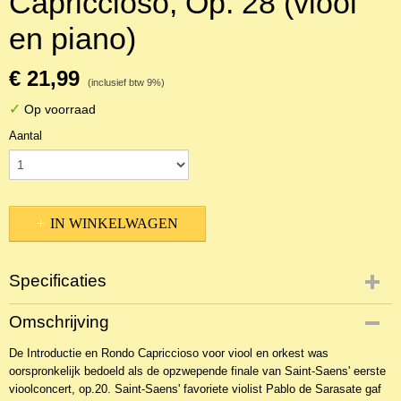
Capriccioso, Op. 28 (viool
en piano)
€ 21,99
(inclusief btw 9%)
✓
Op voorraad
Aantal
IN WINKELWAGEN
Specificaties
Productcode
Omschrijving
NBLNSo-2252
De Introductie en Rondo Capriccioso voor viool en orkest was
EAN code
oorspronkelijk bedoeld als de opzwepende finale van Saint-Saens' eerste
9781581061956
vioolconcert, op.20. Saint-Saens' favoriete violist Pablo de Sarasate gaf