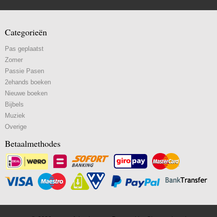
Categorieën
Pas geplaatst
Zomer
Passie Pasen
2ehands boeken
Nieuwe boeken
Bijbels
Muziek
Overige
Betaalmethodes