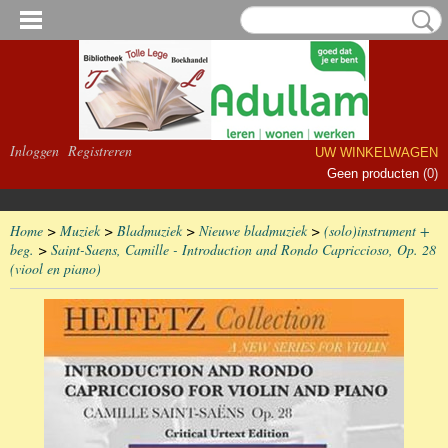
Inloggen
Registreren
UW WINKELWAGEN
Geen producten
(0)
Home
>
Muziek
>
Bladmuziek
>
Nieuwe bladmuziek
>
(solo)instrument +
beg.
>
Saint-Saens, Camille - Introduction and Rondo Capriccioso, Op. 28
(viool en piano)