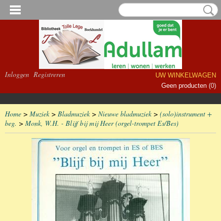
Inloggen
Registreren
UW WINKELWAGEN
Geen producten
(0)
Home
>
Muziek
>
Bladmuziek
>
Nieuwe bladmuziek
>
(solo)instrument +
beg.
>
Monk, W.H. - Blijf bij mij Heer (orgel-trompet Es/Bes)