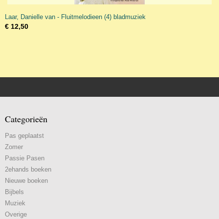
Laar, Danielle van - Fluitmelodieen (4) bladmuziek
€ 12,50
Categorieën
Pas geplaatst
Zomer
Passie Pasen
2ehands boeken
Nieuwe boeken
Bijbels
Muziek
Overige