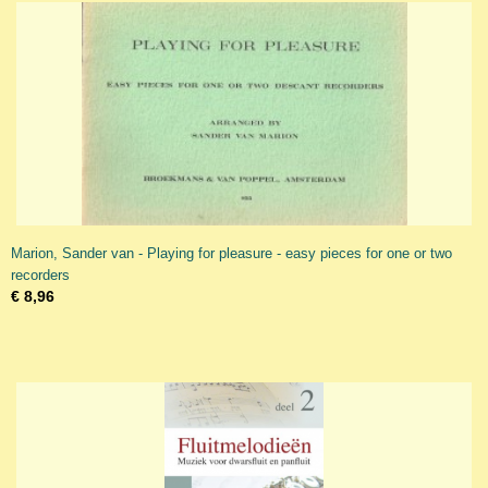
Marion, Sander van - Playing for pleasure - easy pieces for one or two
recorders
€ 8,96