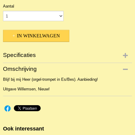
Aantal
IN WINKELWAGEN
Specificaties
Productcode
Omschrijving
NBLNI-2522
Blijf bij mij Heer (orgel-trompet in Es/Bes). Aanbieding!
EAN code
WIL662
Uitgave Willemsen, Nieuw!
Ook interessant