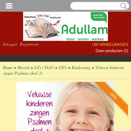
Inloggen
Registreren
UW WINKELWAGEN
Geen producten
(0)
Home
>
Muziek
>
Cd's / Dvd's
>
CD's
>
Kinderzang
>
Veluwse kinderen
zingen Psalmen (deel 3)
-54%