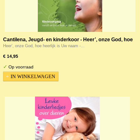
Cantilena, Jeugd- en kinderkoor - Heer’, onze God, hoe
heerlijk is Uw naam
Heer’, onze God, hoe heerlijk is Uw naam -…
€ 14,95
✓
Op voorraad
IN WINKELWAGEN