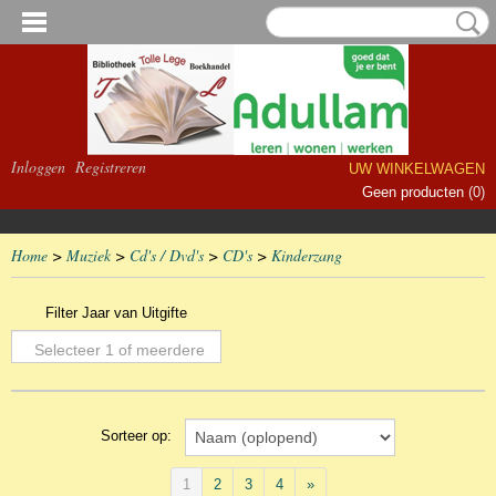
Inloggen
Registreren
UW WINKELWAGEN
Geen producten
(0)
Home
>
Muziek
>
Cd's / Dvd's
>
CD's
>
Kinderzang
Filter Jaar van Uitgifte
Selecteer 1 of meerdere
opties
Sorteer op:
1
2
3
4
»