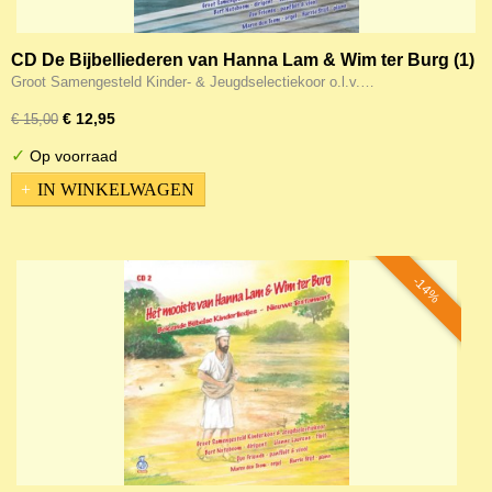
CD De Bijbelliederen van Hanna Lam & Wim ter Burg (1)
OT
Groot Samengesteld Kinder- & Jeugdselectiekoor o.l.v.…
€ 12,95
€ 15,00
✓
Op voorraad
IN WINKELWAGEN
-14%