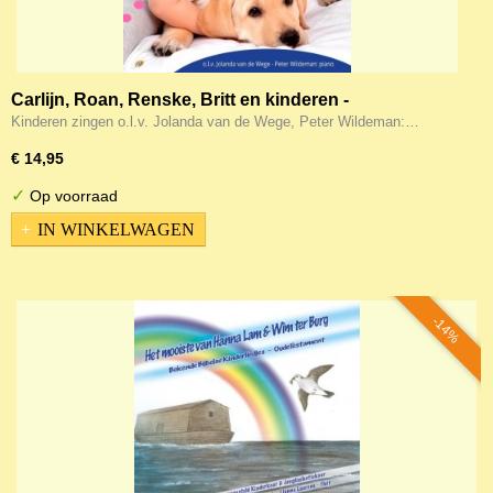
Carlijn, Roan, Renske, Britt en kinderen -
Kinderliedjes over dieren
Kinderen zingen o.l.v. Jolanda van de Wege, Peter Wildeman:…
€ 14,95
✓
Op voorraad
IN WINKELWAGEN
-14%