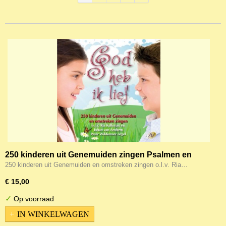
250 kinderen uit Genemuiden zingen Psalmen en
Gezangen - God heb ik lief!
250 kinderen uit Genemuiden en omstreken zingen o.l.v. Ria…
€ 15,00
✓
Op voorraad
IN WINKELWAGEN