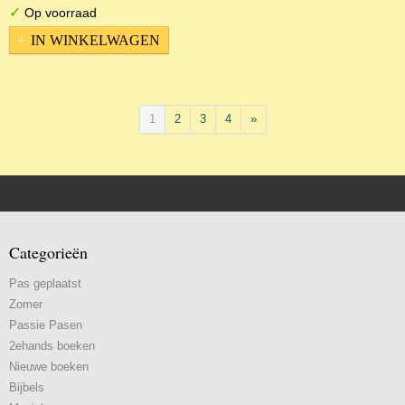
✓
Op voorraad
IN WINKELWAGEN
1
2
3
4
»
Categorieën
Pas geplaatst
Zomer
Passie Pasen
2ehands boeken
Nieuwe boeken
Bijbels