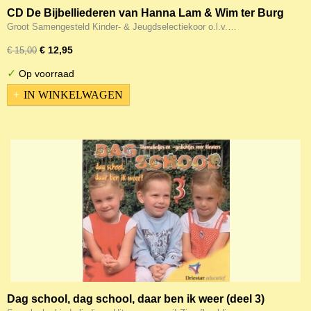
CD De Bijbelliederen van Hanna Lam & Wim ter Burg
(2) NT
Groot Samengesteld Kinder- & Jeugdselectiekoor o.l.v.…
€ 12,95
€ 15,00
✓
Op voorraad
IN WINKELWAGEN
Dag school, dag school, daar ben ik weer (deel 3)