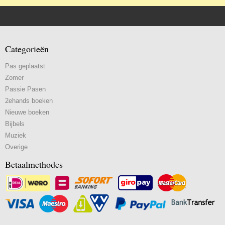
Categorieën
Pas geplaatst
Zomer
Passie Pasen
2ehands boeken
Nieuwe boeken
Bijbels
Muziek
Overige
Betaalmethodes