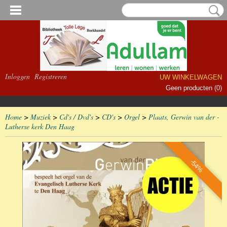
Inloggen
Registreren
UW WINKELWAGEN
Geen producten
(0)
Home
>
Muziek
>
Cd's / Dvd's
>
CD's
>
Orgel
>
Plaats, Gerwin van der -
Lutherse kerk Den Haag
-54%