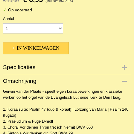
€ 15,00
(inclusief btw 21%)
✓
Op voorraad
Aantal
IN WINKELWAGEN
Specificaties
Productcode
Omschrijving
NCDOr-13736
Gerwin van der Plaats - speelt eigen koraalbewerkingen en klassieke
EAN code
werken op het orgel van de Evangelisch Lutherse Kerk te Den Haag.
8716114154127
1. Koraalsuite: Psalm 47 (duo & koraal) | Lofzang van Maria | Psalm 146
(fugato)
2. Praeludium & Fuge D-moll
3. Choral Vor deinen Thron tret ich hiermit BWV 668
4. Sinfonia Wir danken dir, Gott BWV 29