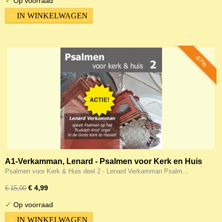
✓
Op voorraad
IN WINKELWAGEN
-67%
A1-Verkamman, Lenard - Psalmen voor Kerk en Huis
deel 2
Psalmen voor Kerk & Huis deel 2 - Lenard Verkamman Psalm…
€ 4,99
€ 15,00
✓
Op voorraad
IN WINKELWAGEN