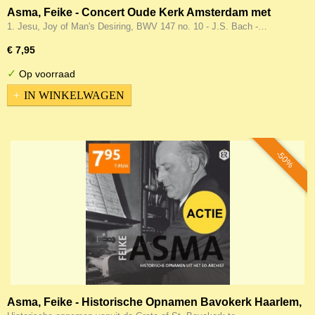
Asma, Feike - Concert Oude Kerk Amsterdam met
beroemde orgelwerken
1. Jesu, Joy of Man's Desiring, BWV 147 no. 10 - J.S. Bach -…
€ 7,95
✓
Op voorraad
IN WINKELWAGEN
-50%
Asma, Feike - Historische Opnamen Bavokerk Haarlem,