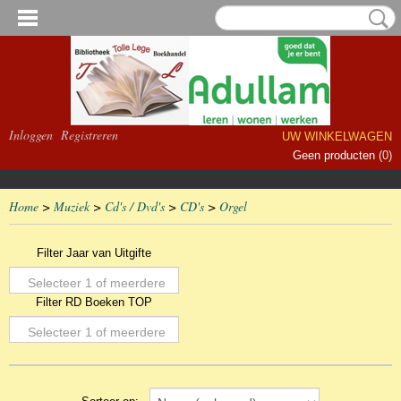
Inloggen
Registreren
UW WINKELWAGEN
Geen producten
(0)
Home
>
Muziek
>
Cd's / Dvd's
>
CD's
>
Orgel
Filter Jaar van Uitgifte
Selecteer 1 of meerdere
Filter RD Boeken TOP
opties
Selecteer 1 of meerdere
opties