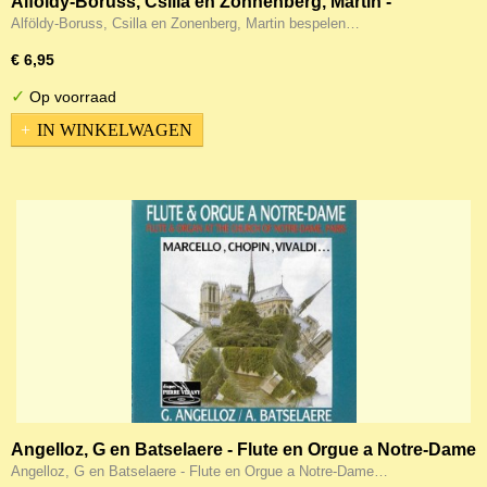
Alföldy-Boruss, Csilla en Zonnenberg, Martin -
Musical meeting
Alföldy-Boruss, Csilla en Zonenberg, Martin bespelen…
€ 6,95
✓
Op voorraad
IN WINKELWAGEN
Angelloz, G en Batselaere - Flute en Orgue a Notre-Dame
Angelloz, G en Batselaere - Flute en Orgue a Notre-Dame…