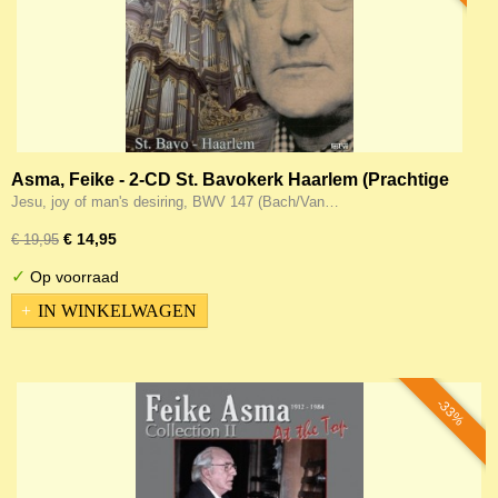
Asma, Feike - 2-CD St. Bavokerk Haarlem (Prachtige
opname; 155 minuten!)
Jesu, joy of man's desiring, BWV 147 (Bach/Van…
€ 14,95
€ 19,95
✓
Op voorraad
IN WINKELWAGEN
-33%