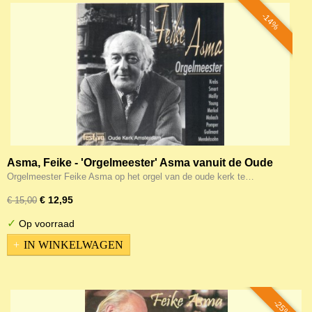
-14%
Asma, Feike - 'Orgelmeester' Asma vanuit de Oude
kerk te Amsterdam
Orgelmeester Feike Asma op het orgel van de oude kerk te…
€ 12,95
€ 15,00
✓
Op voorraad
IN WINKELWAGEN
-25%