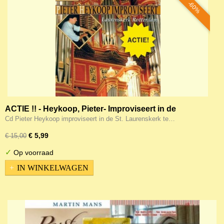
-60%
ACTIE !! - Heykoop, Pieter- Improviseert in de
Laurenskerk van Rotterdam
Cd Pieter Heykoop improviseert in de St. Laurenskerk te…
€ 5,99
€ 15,00
✓
Op voorraad
IN WINKELWAGEN