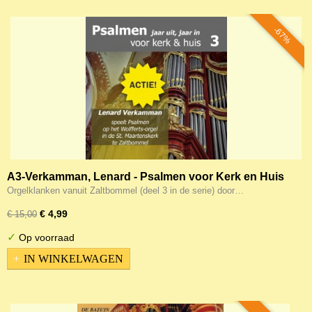
-67%
A3-Verkamman, Lenard - Psalmen voor Kerk en Huis
deel 3
Orgelklanken vanuit Zaltbommel (deel 3 in de serie) door…
€ 4,99
€ 15,00
✓
Op voorraad
IN WINKELWAGEN