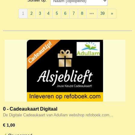
Sorteer op:
1
2
3
4
5
6
7
8
•••
39
»
0 - Cadeaukaart Digitaal
De Digitale Cadeaukaart van Adullam webshop refoboek.com…
€ 1,00