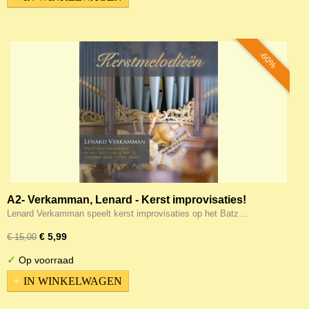
-60%
A2- Verkamman, Lenard - Kerst improvisaties!
(Tijdelijke Actie!) Ev. Lutherse kerk Den Haag
Lenard Verkamman speelt kerst improvisaties op het Batz…
€ 5,99
€ 15,00
✓
Op voorraad
IN WINKELWAGEN