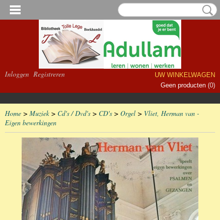
Inloggen
Registreren
UW WINKELWAGEN
Geen producten
(0)
Home
>
Muziek
>
Cd's / Dvd's
>
CD's
>
Orgel
>
Vliet, Herman van -
Eigen bewerkingen