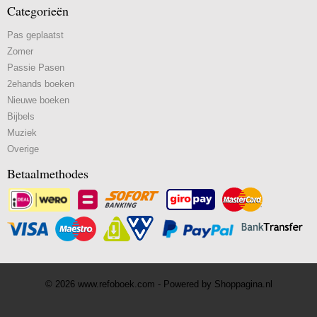
Categorieën
Pas geplaatst
Zomer
Passie Pasen
2ehands boeken
Nieuwe boeken
Bijbels
Muziek
Overige
Betaalmethodes
© 2026 www.refoboek.com - Powered by Shoppagina.nl