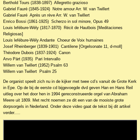
Berthold Tours (1838-1897) Allegretto grazioso
Gabriel Fauré (1845-1924) Notre amour Arr. W. van Twillert
Gabriel Fauré Après un rève Arr. W. van Twillert
Enrico Bossi (1861-1925) Scherzo in sol minore, Opus 49
Louis lefébure-Wély (1817-1870) Récit de Hautbois [Meditaciones
Religiosas]
Louis lefébure-Wély Andante Choeur de Voix humaines
Josef Rheinberger (1839-1901) Cantilene [Orgelsonate 11, d-moll]
Théodore Dubois (1837-1924) Canon
Arvo Pärt (1935) Pari Intervallo
Willem van Twillert (1952) Psalm 63
Willem van Twillert Psalm 25
De organist speelt zich nu in de kijker met twee cd’s vanuit de Grote Kerk
in Epe. Op de bij de eerste cd bijgevoegde dvd geven Han en Hans Reil
uitleg over het door hen in 1994 gereconstrueerde orgel van Abraham
Meere uit 1809. Met recht noemen ze dit een van de mooiste grote
dorpsorgels in Nederland. Onder deze video gaat de tekst bij dit artikel
verder.....