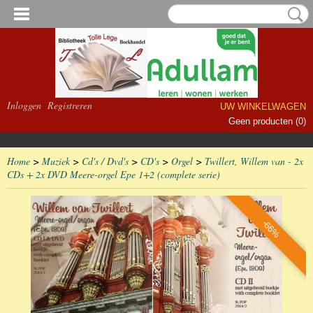
Inloggen
Registreren
UW WINKELWAGEN
Geen producten
(0)
Home
>
Muziek
>
Cd's / Dvd's
>
CD's
>
Orgel
>
Twillert, Willem van - 2x
CDs + 2x DVD Meere-orgel Epe 1+2 (complete serie)
-66%