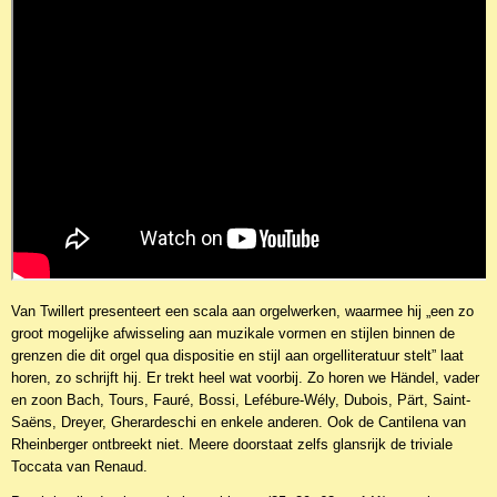
Van Twillert presenteert een scala aan orgel­werken, waarmee hij „een zo
groot mogelijke afwisseling aan muzikale vormen en stijlen binnen de
grenzen die dit orgel qua dispositie en stijl aan orgelliteratuur stelt” laat
horen, zo schrijft hij. Er trekt heel wat voorbij. Zo horen we Händel, vader
en zoon Bach, Tours, Fauré, Bossi, Lefébure-Wély, Dubois, Pärt, Saint-
Saëns, Dreyer, Gherar­deschi en enkele anderen. Ook de Canti­lena van
Rheinberger ontbreekt niet. Meere doorstaat zelfs glansrijk de triviale
Toccata van Renaud.