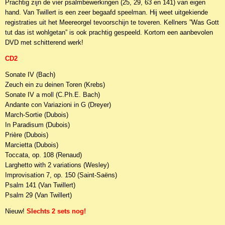
Prachtig zijn de vier psalmbewerkingen (25, 29, 63 en 141) van eigen
hand. Van Twillert is een zeer begaafd speelman. Hij weet uitgekiende
registraties uit het Meere­orgel tevoorschijn te toveren. Kellners ”Was Gott
tut das ist wohlgetan” is ook prachtig gespeeld. Kortom een aanbevolen
DVD met schitterend werk!
CD2
Sonate IV (Bach)
Zeuch ein zu deinen Toren (Krebs)
Sonate IV a moll (C.Ph.E. Bach)
Andante con Variazioni in G (Dreyer)
March-Sortie (Dubois)
In Paradisum (Dubois)
Prière (Dubois)
Marcietta (Dubois)
Toccata, op. 108 (Renaud)
Larghetto with 2 variations (Wesley)
Improvisation 7, op. 150 (Saint-Saëns)
Psalm 141 (Van Twillert)
Psalm 29 (Van Twillert)
Nieuw!
Slechts 2 sets nog!