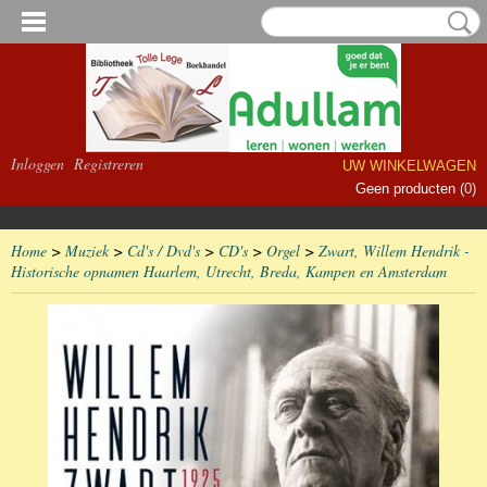
Inloggen
Registreren
UW WINKELWAGEN
Geen producten
(0)
Home
>
Muziek
>
Cd's / Dvd's
>
CD's
>
Orgel
>
Zwart, Willem Hendrik -
Historische opnamen Haarlem, Utrecht, Breda, Kampen en Amsterdam