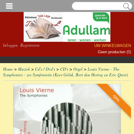
Inloggen
Registreren
UW WINKELWAGEN
Geen producten
(0)
Home
>
Muziek
>
Cd's / Dvd's
>
CD's
>
Orgel
>
Louis Vierne - The
Symphonies - zes Symfonieën (Kees Geluk, Bert den Hertog en Eric Quist)
-50%