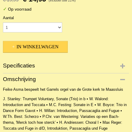
(inclusief btw 21%)
✓
Op voorraad
Aantal
IN WINKELWAGEN
Specificaties
Productcode
Omschrijving
NCDOr-18609
Feike Asma bespeelt het Garrels orgel van de Grote kerk te Maassluis
EAN code
8716114621728
J. Stanley: Trumpet Voluntary, Sonate (Trio) in b • W. Walond:
Productcode leverancier
Introduction and Toccata • M.C. Festing: Sonate in E • W. Boyce: Trio in
Festivo 6962172
Dance Form Gavot • H. Willan: Introduction, Passacaglia and Fugue •
W.Th. Best: Scherzo • P.Chr. van Westering: Variaties op een Bach-
thema, 'Merck toch hoe sterck' • H. Andriessen: Choral I • Max Reger:
Toccata und Fuge in d/D, Introduktion, Passacaglia und Fuge