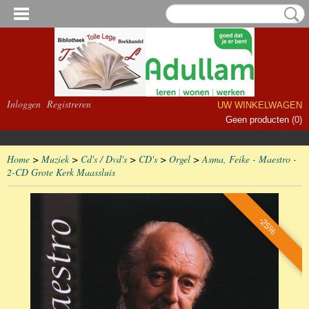
Inloggen
Registreren
UW WINKELWAGEN
Geen producten
(0)
Home
>
Muziek
>
Cd's / Dvd's
>
CD's
>
Orgel
>
Asma, Feike - Maestro -
2-CD Grote Kerk Maassluis
-25%