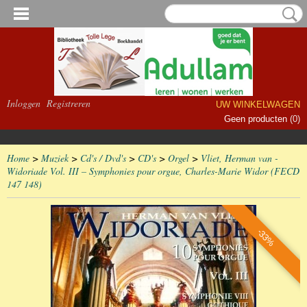
Inloggen
Registreren
UW WINKELWAGEN
Geen producten
(0)
Home
>
Muziek
>
Cd's / Dvd's
>
CD's
>
Orgel
>
Vliet, Herman van -
Widoriade Vol. III – Symphonies pour orgue, Charles-Marie Widor (FECD
147 148)
-33%