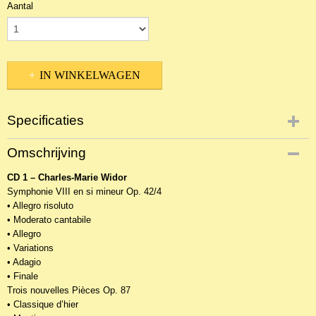
Aantal
IN WINKELWAGEN
Specificaties
Productcode
Omschrijving
NCDOr-18638
CD 1 – Charles-Marie Widor
EAN code
Symphonie VIII en si mineur Op. 42/4
8716114014728
• Allegro risoluto
• Moderato cantabile
• Allegro
• Variations
• Adagio
• Finale
Trois nouvelles Pièces Op. 87
• Classique d’hier