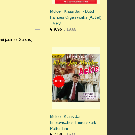
Mulder, Klaas Jan - Dutch
Famous Organ works (Actie!)
- MP3
€ 9,95
€ 19,95
ei jacinto, Seixas,
Mulder, Klaas Jan -
Improvisaties Laurenskerk
Rotterdam
€ 7,50
€ 15,00