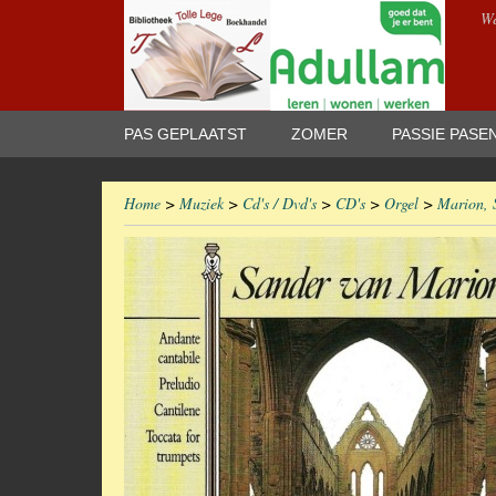
We
PAS GEPLAATST
ZOMER
PASSIE PASE
Home
>
Muziek
>
Cd's / Dvd's
>
CD's
>
Orgel
>
Marion, 