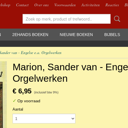
bshop
Contact
Over ons
Voorwaarden
Activiteiten
Reacties
B
N
2EHANDS BOEKEN
NIEUWE BOEKEN
BIJBELS
Sander van - Engelse e.a. Orgelwerken
Marion, Sander van - Enge
Orgelwerken
€ 6,95
(inclusief btw 9%)
✓
Op voorraad
Aantal