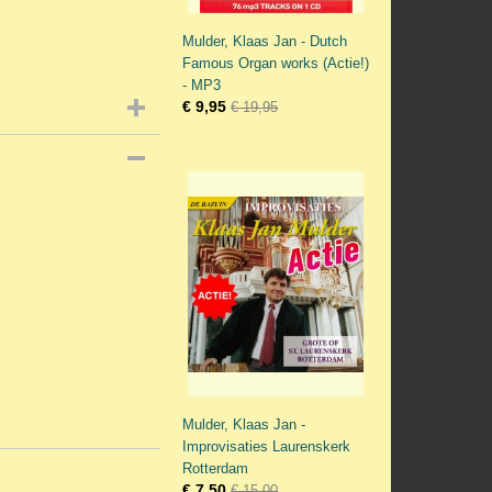
Mulder, Klaas Jan - Dutch
Famous Organ works (Actie!)
- MP3
€ 9,95
€ 19,95
Mulder, Klaas Jan -
Improvisaties Laurenskerk
Rotterdam
€ 7,50
€ 15,00