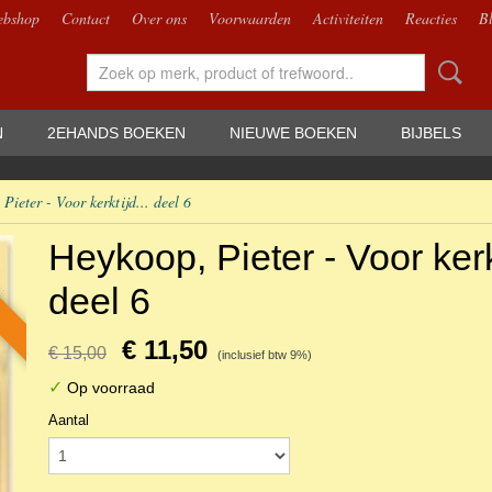
bshop
Contact
Over ons
Voorwaarden
Activiteiten
Reacties
B
N
2EHANDS BOEKEN
NIEUWE BOEKEN
BIJBELS
Pieter - Voor kerktijd... deel 6
Heykoop, Pieter - Voor kerkt
deel 6
€ 11,50
€ 15,00
(inclusief btw 9%)
✓
Op voorraad
Aantal