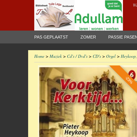
We
PAS GEPLAATST
ZOMER
PASSIE PASE
Home
>
Muziek
>
Cd's / Dvd's
>
CD's
>
Orgel
>
Heykoop, 
-23%