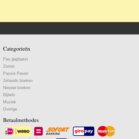
Categorieën
Pas geplaatst
Zomer
Passie Pasen
2ehands boeken
Nieuwe boeken
Bijbels
Muziek
Overige
Betaalmethodes