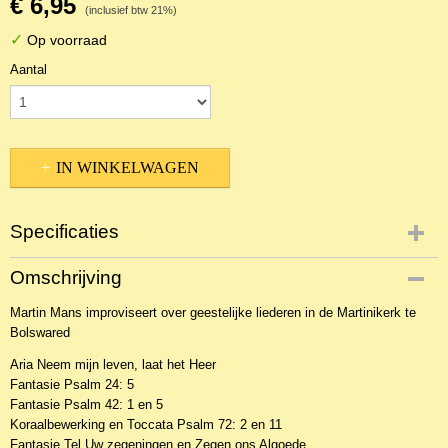
€ 6,95
(inclusief btw 21%)
✓
Op voorraad
Aantal
IN WINKELWAGEN
Specificaties
Productcode
Omschrijving
2CDOr-4508
Martin Mans improviseert over geestelijke liederen in de Martinikerk te
EAN code
Bolswared
8718026541484
Aria Neem mijn leven, laat het Heer
Fantasie Psalm 24: 5
Fantasie Psalm 42: 1 en 5
Koraalbewerking en Toccata Psalm 72: 2 en 11
Fantasie Tel Uw zegeningen en Zegen ons Algoede