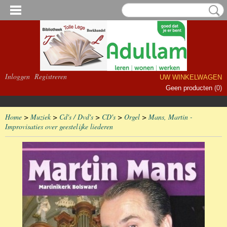
Inloggen
Registreren
UW WINKELWAGEN
Geen producten
(0)
Home
>
Muziek
>
Cd's / Dvd's
>
CD's
>
Orgel
>
Mans, Martin -
Improvisaties over geestelijke liederen