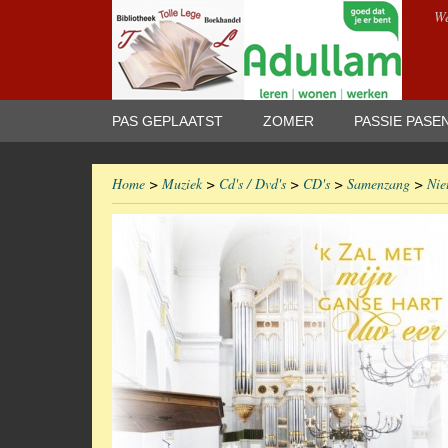
We
PAS GEPLAATST
ZOMER
PASSIE PASE
Home
>
Muziek
>
Cd's / Dvd's
>
CD's
>
Samenzang
>
Nie