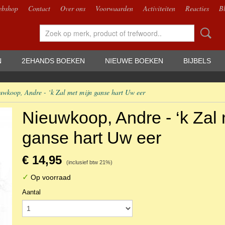
bshop
Contact
Over ons
Voorwaarden
Activiteiten
Reacties
B
N
2EHANDS BOEKEN
NIEUWE BOEKEN
BIJBELS
uwkoop, Andre - ‘k Zal met mijn ganse hart Uw eer
Nieuwkoop, Andre - ‘k Zal 
ganse hart Uw eer
€ 14,95
(inclusief btw 21%)
✓
Op voorraad
Aantal