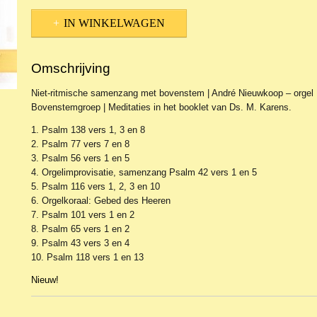
IN WINKELWAGEN
Omschrijving
Niet-ritmische samenzang met bovenstem | André Nieuwkoop – orgel
Bovenstemgroep | Meditaties in het booklet van Ds. M. Karens.
1. Psalm 138 vers 1, 3 en 8
2. Psalm 77 vers 7 en 8
3. Psalm 56 vers 1 en 5
4. Orgelimprovisatie, samenzang Psalm 42 vers 1 en 5
5. Psalm 116 vers 1, 2, 3 en 10
6. Orgelkoraal: Gebed des Heeren
7. Psalm 101 vers 1 en 2
8. Psalm 65 vers 1 en 2
9. Psalm 43 vers 3 en 4
10. Psalm 118 vers 1 en 13
Nieuw!