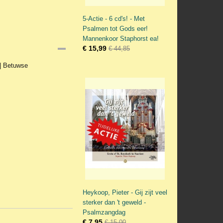
5-Actie - 6 cd's! - Met
Psalmen tot Gods eer!
Mannenkoor Staphorst ea!
€ 15,99
€ 44,85
 | Betuwse
Heykoop, Pieter - Gij zijt veel
sterker dan 't geweld -
Psalmzangdag
€ 7,95
€ 15,00