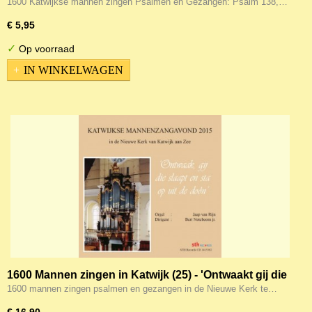
Hemelmajesteit
1600 Katwijkse mannen zingen Psalmen en Gezangen: Psalm 138,…
€ 5,95
✓
Op voorraad
IN WINKELWAGEN
1600 Mannen zingen in Katwijk (25) - 'Ontwaakt gij die
slaapt'
1600 mannen zingen psalmen en gezangen in de Nieuwe Kerk te…