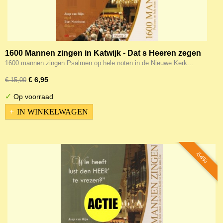
1600 Mannen zingen in Katwijk - Dat s Heeren zegen
op u daal (hele noten 3)
1600 mannen zingen Psalmen op hele noten in de Nieuwe Kerk…
€ 6,95
€ 15,00
✓
Op voorraad
IN WINKELWAGEN
-54%