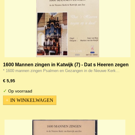
1600 Mannen zingen in Katwijk (7) - Dat s Heeren zegen
op u daal
* 1600 mannen zingen Psalmen en Gezangen in de Nieuwe Kerk…
€ 5,95
✓
Op voorraad
IN WINKELWAGEN