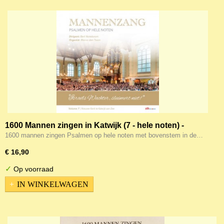
1600 Mannen zingen in Katwijk (7 - hele noten) -
Israëls Wachter sluimert niet
1600 mannen zingen Psalmen op hele noten met bovenstem in de…
€ 16,90
✓
Op voorraad
IN WINKELWAGEN