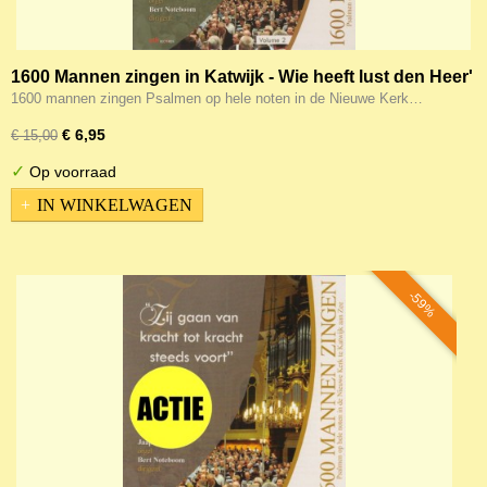
1600 Mannen zingen in Katwijk - Wie heeft lust den Heer'
te vrezen (hele noten 2)
1600 mannen zingen Psalmen op hele noten in de Nieuwe Kerk…
€ 6,95
€ 15,00
✓
Op voorraad
IN WINKELWAGEN
-59%