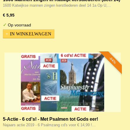
1600 Katwijkse mannen zingen kerstliederen deel 14 1a Op U,…
€ 5,95
✓
Op voorraad
IN WINKELWAGEN
-64%
5-Actie - 6 cd's! - Met Psalmen tot Gods eer!
Mannenkoor Staphorst ea!
Najaars actie 2019 - 6 Psalmzang cd's voor € 14,99 !…