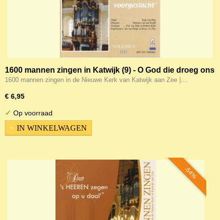
1600 mannen zingen in Katwijk (9) - O God die droeg ons
voorgeslacht
1600 mannen zingen in de Nieuwe Kerk van Katwijk aan Zee |…
€ 6,95
✓
Op voorraad
IN WINKELWAGEN
-54%