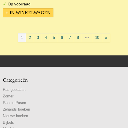
✓
Op voorraad
IN WINKELWAGEN
1
2
3
4
5
6
7
8
•••
10
»
Categorieën
Pas geplaatst
Zomer
Passie Pasen
2ehands boeken
Nieuwe boeken
Bijbels