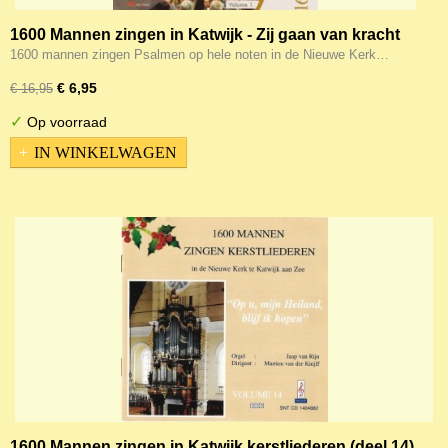
1600 Mannen zingen in Katwijk - Zij gaan van kracht
tot kracht steeds voort (hele noten 1)
1600 mannen zingen Psalmen op hele noten in de Nieuwe Kerk…
€ 6,95
€ 16,95
✓
Op voorraad
IN WINKELWAGEN
1600 Mannen zingen in Katwijk kerstliederen (deel 14)