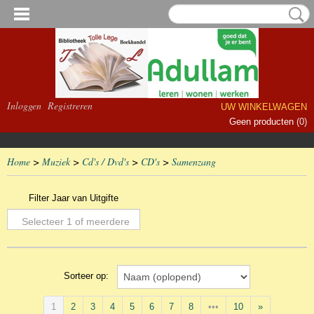
Inloggen
Registreren
UW WINKELWAGEN
Geen producten
(0)
Home
>
Muziek
>
Cd's / Dvd's
>
CD's
>
Samenzang
Filter Jaar van Uitgifte
Selecteer 1 of meerdere
opties
Sorteer op:
1
2
3
4
5
6
7
8
•••
10
»