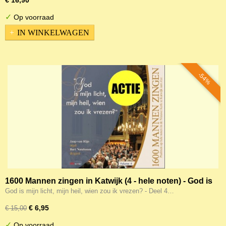
€ 16,90
✓
Op voorraad
IN WINKELWAGEN
-54%
1600 Mannen zingen in Katwijk (4 - hele noten) - God is
mijn licht, mijn heil, wien zou ik vrezen?
God is mijn licht, mijn heil, wien zou ik vrezen? - Deel 4…
€ 6,95
€ 15,00
✓
Op voorraad