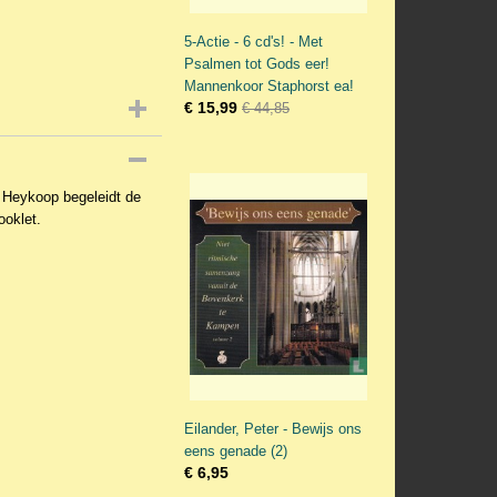
5-Actie - 6 cd's! - Met
Psalmen tot Gods eer!
Mannenkoor Staphorst ea!
€ 15,99
€ 44,85
 Heykoop begeleidt de
ooklet.
Eilander, Peter - Bewijs ons
eens genade (2)
€ 6,95