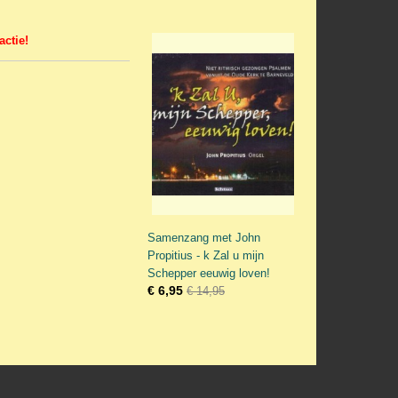
ctie!
Samenzang met John
Propitius - k Zal u mijn
Schepper eeuwig loven!
€ 6,95
€ 14,95