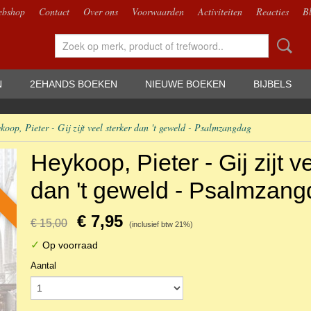
bshop
Contact
Over ons
Voorwaarden
Activiteiten
Reacties
B
N
2EHANDS BOEKEN
NIEUWE BOEKEN
BIJBELS
koop, Pieter - Gij zijt veel sterker dan 't geweld - Psalmzangdag
Heykoop, Pieter - Gij zijt v
dan 't geweld - Psalmzan
€ 7,95
€ 15,00
(inclusief btw 21%)
✓
Op voorraad
Aantal