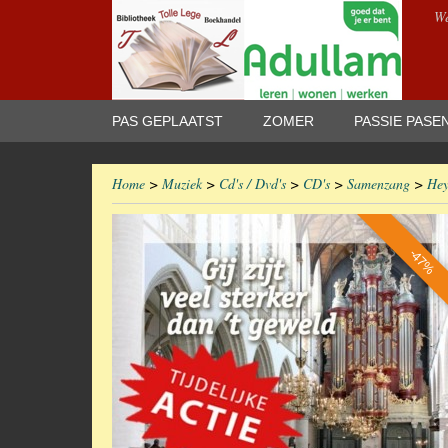
We
PAS GEPLAATST
ZOMER
PASSIE PASE
Home
>
Muziek
>
Cd's / Dvd's
>
CD's
>
Samenzang
>
Hey
-47%