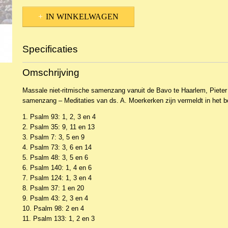
IN WINKELWAGEN
Specificaties
Productcode
NCDSa-19429
Omschrijving
EAN code
8718028542229
Productcode leverancier
Excellent Recordings
Massale niet-ritmische samenzang vanuit de Bavo te Haarlem, Pieter
samenzang – Meditaties van ds. A. Moerkerken zijn vermeldt in het b
1. Psalm 93: 1, 2, 3 en 4
2. Psalm 35: 9, 11 en 13
3. Psalm 7: 3, 5 en 9
4. Psalm 73: 3, 6 en 14
5. Psalm 48: 3, 5 en 6
6. Psalm 140: 1, 4 en 6
7. Psalm 124: 1, 3 en 4
8. Psalm 37: 1 en 20
9. Psalm 43: 2, 3 en 4
10. Psalm 98: 2 en 4
11. Psalm 133: 1, 2 en 3