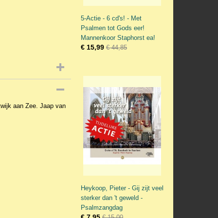
5-Actie - 6 cd's! - Met
Psalmen tot Gods eer!
Mannenkoor Staphorst ea!
€ 15,99
€ 44,85
wijk aan Zee. Jaap van
Heykoop, Pieter - Gij zijt veel
sterker dan 't geweld -
Psalmzangdag
€ 7,95
€ 15,00