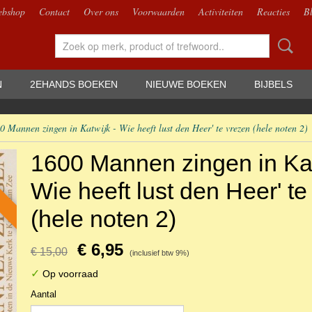
bshop
Contact
Over ons
Voorwaarden
Activiteiten
Reacties
B
N
2EHANDS BOEKEN
NIEUWE BOEKEN
BIJBELS
0 Mannen zingen in Katwijk - Wie heeft lust den Heer' te vrezen (hele noten 2)
1600 Mannen zingen in Kat
Wie heeft lust den Heer' te
(hele noten 2)
€ 6,95
€ 15,00
(inclusief btw 9%)
✓
Op voorraad
Aantal