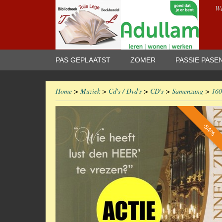
We
PAS GEPLAATST
ZOMER
PASSIE PASE
Home
>
Muziek
>
Cd's / Dvd's
>
CD's
>
Samenzang
>
160
-54%