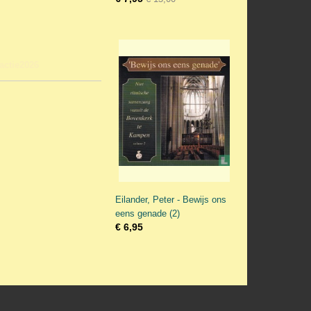
 actie2026
Eilander, Peter - Bewijs ons
eens genade (2)
€ 6,95